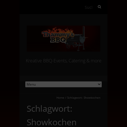
Suchen
nach:
Kreative BBQ-Events, Catering & more
Home
/
Schlagwort:
Showkochen
Schlagwort:
Showkochen