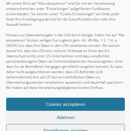
Mit einem Klick auf "Alles akzeptieren" sind Sie mit der Verarbeitung
November 2014
entsprechend der unter "Einstellungen" aufgeführten Funktionen
August 2014
einverstanden. Sie können unter "Cookie-Einstellungen" am Ende jeder
Seite Ihre Einwilligung jederzeit für die Zukunft widerrufen oder Ihre
Mai 2014
Auswahl ändern.
August 2013
Hinweis zur Datenweitergabe in die USA durch Google: Indem Sie auf "Alle
Juni 2012
akzeptieren" klicken, willigen Sie zugleich gem. Art. 49 Abs. 1 S. 1 lit. a
DSGVO ein, dass Ihre Daten in den USA verarbeitet werden. Wir weisen
Juni 2011
darauf hin, dass die USA kein sicherer Drittstaat im Sinne des EU-
Datenschutzrechts sind. US-Unternehmen sind dazu verpflichtet,
Februar 2011
personenbezogene Daten an Sicherheitsbehörden herauszugeben, ohne
November 2010
dass Sie als Betroffener hiergegen gerichtlich vorgehen könnten. Es kann
daher nicht ausgeschlossen werden, dass US-Behörden (z.B.
August 2009
Geheimdienste) Ihre auf US-Servern befindlichen Daten zu
Überwachungszwecken verarbeiten, auswerten und dauerhaft speichern.
Juli 2009
Wir haben auf diese Verarbeitungstätigkeiten keinen Einfluss.
Cookies akzeptieren
Copyright © 2026, Thammys BBQ. Proudly powered by
WordPress
. Blackoot design by
Iceable Themes
.
Ablehnen
Über mich
Kontakt
Partner & Referenzen
Einstellungen anzeigen