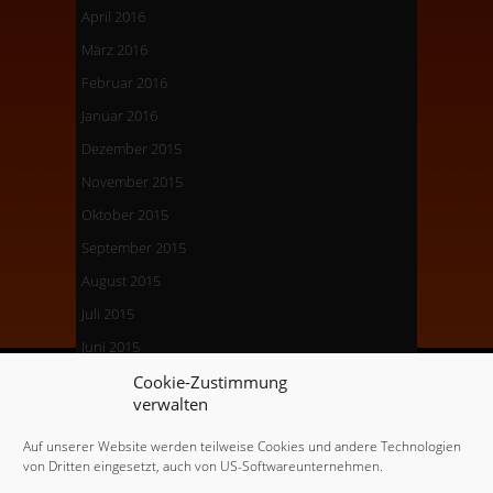
April 2016
März 2016
Februar 2016
Januar 2016
Dezember 2015
November 2015
Oktober 2015
September 2015
August 2015
Juli 2015
Juni 2015
Mai 2015
Cookie-Zustimmung
verwalten
April 2015
März 2015
Auf unserer Website werden teilweise Cookies und andere Technologien
von Dritten eingesetzt, auch von US-Softwareunternehmen.
Dezember 2014