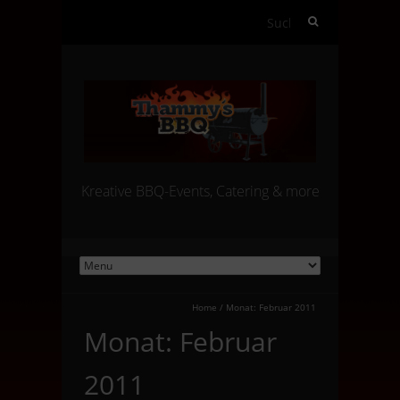
Suchen
nach:
Kreative BBQ-Events, Catering & more
Home
/
Monat:
Februar 2011
Monat:
Februar
2011