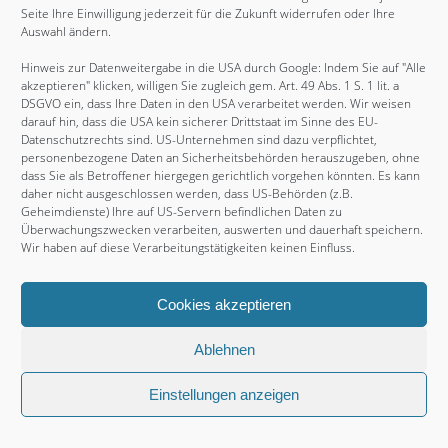
Seite Ihre Einwilligung jederzeit für die Zukunft widerrufen oder Ihre
Mai 2014
Auswahl ändern.
August 2013
Hinweis zur Datenweitergabe in die USA durch Google: Indem Sie auf "Alle
Juni 2012
akzeptieren" klicken, willigen Sie zugleich gem. Art. 49 Abs. 1 S. 1 lit. a
DSGVO ein, dass Ihre Daten in den USA verarbeitet werden. Wir weisen
Juni 2011
darauf hin, dass die USA kein sicherer Drittstaat im Sinne des EU-
Datenschutzrechts sind. US-Unternehmen sind dazu verpflichtet,
Februar 2011
personenbezogene Daten an Sicherheitsbehörden herauszugeben, ohne
November 2010
dass Sie als Betroffener hiergegen gerichtlich vorgehen könnten. Es kann
daher nicht ausgeschlossen werden, dass US-Behörden (z.B.
August 2009
Geheimdienste) Ihre auf US-Servern befindlichen Daten zu
Überwachungszwecken verarbeiten, auswerten und dauerhaft speichern.
Juli 2009
Wir haben auf diese Verarbeitungstätigkeiten keinen Einfluss.
Cookies akzeptieren
Copyright © 2026, Thammys BBQ. Proudly powered by
WordPress
. Blackoot design by
Iceable Themes
.
Ablehnen
Über mich
Kontakt
Partner & Referenzen
Einstellungen anzeigen
AGB
Datenschutz
Impressum