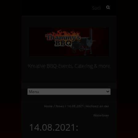
Suchen
nach:
Kreative BBQ-Events, Catering & more
Home
/
News
/
14.08.2021: Hochzeit an der
Waterboer
14.08.2021: