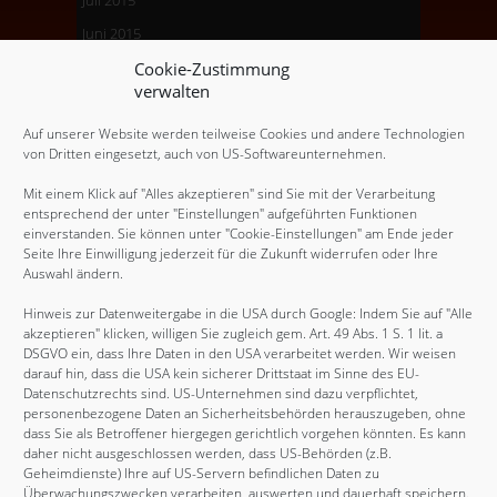
Juli 2015
Juni 2015
Mai 2015
Cookie-Zustimmung
verwalten
April 2015
März 2015
Auf unserer Website werden teilweise Cookies und andere Technologien
von Dritten eingesetzt, auch von US-Softwareunternehmen.
Dezember 2014
Mit einem Klick auf "Alles akzeptieren" sind Sie mit der Verarbeitung
November 2014
entsprechend der unter "Einstellungen" aufgeführten Funktionen
August 2014
einverstanden. Sie können unter "Cookie-Einstellungen" am Ende jeder
Seite Ihre Einwilligung jederzeit für die Zukunft widerrufen oder Ihre
Mai 2014
Auswahl ändern.
August 2013
Hinweis zur Datenweitergabe in die USA durch Google: Indem Sie auf "Alle
Juni 2012
akzeptieren" klicken, willigen Sie zugleich gem. Art. 49 Abs. 1 S. 1 lit. a
DSGVO ein, dass Ihre Daten in den USA verarbeitet werden. Wir weisen
Juni 2011
darauf hin, dass die USA kein sicherer Drittstaat im Sinne des EU-
Datenschutzrechts sind. US-Unternehmen sind dazu verpflichtet,
Februar 2011
personenbezogene Daten an Sicherheitsbehörden herauszugeben, ohne
November 2010
dass Sie als Betroffener hiergegen gerichtlich vorgehen könnten. Es kann
daher nicht ausgeschlossen werden, dass US-Behörden (z.B.
August 2009
Geheimdienste) Ihre auf US-Servern befindlichen Daten zu
Überwachungszwecken verarbeiten, auswerten und dauerhaft speichern.