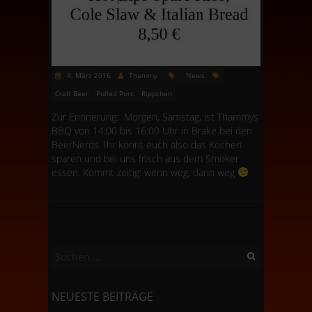
4. März 2016
Thammy
News
Craft Beer
Pulled Porc
Rippchen
Zur Erinnerung: Morgen, Samstag, ist Thammys
BBQ von 14:00 bis 16:00 Uhr in Brake bei den
BeerNerds. Ihr könnt euch also das Kochen
sparen und bei uns frisch aus dem Smoker
essen. Kommt zeitig: wenn weg, dann weg
Suchen
nach:
NEUESTE BEITRÄGE