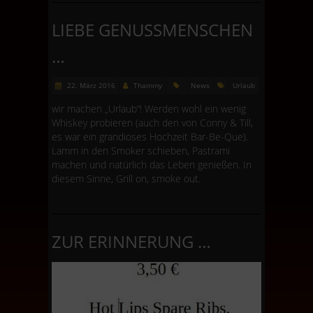
LIEBE GENUSSMENSCHEN
…
22. März 2016
Thammy
News
Urlaub
wir machen „Urlaub“! Werden wohl ein wenig
Whiskey probieren (auch den von Conny & Till,
es war ein grandioses Hochzeit Bar-Be-Que).
Lamm in den Smoker schieben, Pastrami
machen und natürlich das Leben genießen. In
diesem Sinne, Grill on, smoke out.
ZUR ERINNERUNG …