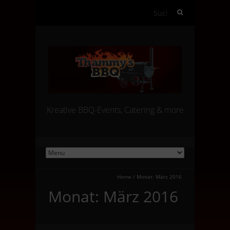
Suchen
nach:
Kreative BBQ-Events, Catering & more
Home
/
Monat:
März 2016
Monat:
März 2016