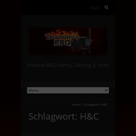
Suchen
nach:
Kreative BBQ-Events, Catering & more
Home
/
Schlagwort:
H&C
Schlagwort:
H&C