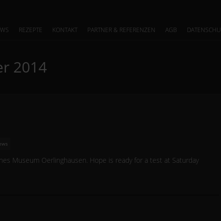
EWS
REZEPTE
KONTAKT
PARTNER & REFERENZEN
AGB
DATENSCHU
r 2014
ews
sches Museum Oerlinghausen. Hope is ready for a test at Saturday