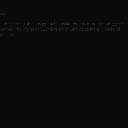
ews
 des Jahres hinter uns gebracht. Lecker Rehkeule mit Cranberryglaze
ldshool“ mit Wacholder, Zanderzigarren und vieles mehr … Wild und
 Smoke on!