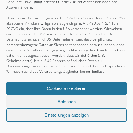
Seite Ihre Einwilligung jederzeit für die Zukunft widerrufen oder Ihre
August 2016
Auswahl ändern.
Juli 2016
Hinweis zur Datenweitergabe in die USA durch Google: Indem Sie auf "Alle
akzeptieren" klicken, willigen Sie zugleich gem. Art. 49 Abs. 1 S. 1 lit. a
Juni 2016
DSGVO ein, dass Ihre Daten in den USA verarbeitet werden. Wir weisen
Mai 2016
darauf hin, dass die USA kein sicherer Drittstaat im Sinne des EU-
Datenschutzrechts sind. US-Unternehmen sind dazu verpflichtet,
April 2016
personenbezogene Daten an Sicherheitsbehörden herauszugeben, ohne
dass Sie als Betroffener hiergegen gerichtlich vorgehen könnten. Es kann
März 2016
daher nicht ausgeschlossen werden, dass US-Behörden (z.B.
Februar 2016
Geheimdienste) Ihre auf US-Servern befindlichen Daten zu
Überwachungszwecken verarbeiten, auswerten und dauerhaft speichern.
Januar 2016
Wir haben auf diese Verarbeitungstätigkeiten keinen Einfluss.
Dezember 2015
November 2015
Cookies akzeptieren
Oktober 2015
Ablehnen
September 2015
August 2015
Einstellungen anzeigen
Juli 2015
Juni 2015