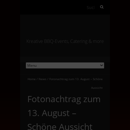
Suchen
nach:
Kreative BBQ-Events, Catering & more
Home
/
News
/
Fotonachtrag zum 13. August – Schöne
Aussicht
Fotonachtrag zum
13. August –
Schöne Aussicht