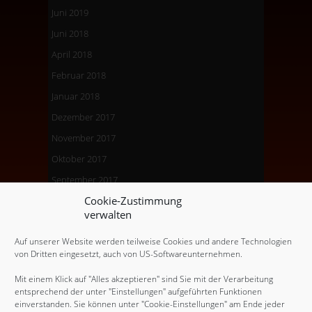
Juni 2019
Juni 2018
April 2018
Februar 2018
Januar 2018
Dezember 2017
November 2017
Oktober 2017
September 2017
Cookie-Zustimmung
August 2017
verwalten
Juli 2017
Auf unserer Website werden teilweise Cookies und andere Technologien
Februar 2017
von Dritten eingesetzt, auch von US-Softwareunternehmen.
Dezember 2016
Mit einem Klick auf "Alles akzeptieren" sind Sie mit der Verarbeitung
Oktober 2016
entsprechend der unter "Einstellungen" aufgeführten Funktionen
einverstanden. Sie können unter "Cookie-Einstellungen" am Ende jeder
September 2016