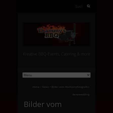
Suchen
nach:
Kreative BBQ-Events, Catering & more
Home
/
News
/
Bilder vom Hochzeitsfotografen
4everwedding
Bilder vom