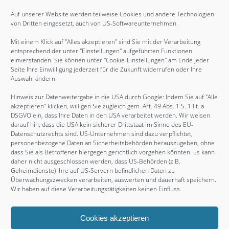
März 2015
Auf unserer Website werden teilweise Cookies und andere Technologien
von Dritten eingesetzt, auch von US-Softwareunternehmen.
Dezember 2014
Mit einem Klick auf "Alles akzeptieren" sind Sie mit der Verarbeitung
November 2014
entsprechend der unter "Einstellungen" aufgeführten Funktionen
August 2014
einverstanden. Sie können unter "Cookie-Einstellungen" am Ende jeder
Seite Ihre Einwilligung jederzeit für die Zukunft widerrufen oder Ihre
Mai 2014
Auswahl ändern.
August 2013
Hinweis zur Datenweitergabe in die USA durch Google: Indem Sie auf "Alle
Juni 2012
akzeptieren" klicken, willigen Sie zugleich gem. Art. 49 Abs. 1 S. 1 lit. a
DSGVO ein, dass Ihre Daten in den USA verarbeitet werden. Wir weisen
Juni 2011
darauf hin, dass die USA kein sicherer Drittstaat im Sinne des EU-
Datenschutzrechts sind. US-Unternehmen sind dazu verpflichtet,
Februar 2011
personenbezogene Daten an Sicherheitsbehörden herauszugeben, ohne
November 2010
dass Sie als Betroffener hiergegen gerichtlich vorgehen könnten. Es kann
daher nicht ausgeschlossen werden, dass US-Behörden (z.B.
August 2009
Geheimdienste) Ihre auf US-Servern befindlichen Daten zu
Überwachungszwecken verarbeiten, auswerten und dauerhaft speichern.
Juli 2009
Wir haben auf diese Verarbeitungstätigkeiten keinen Einfluss.
Cookies akzeptieren
Copyright © 2026, Thammys BBQ. Proudly powered by