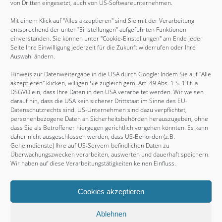
von Dritten eingesetzt, auch von US-Softwareunternehmen.
Dezember 2014
Mit einem Klick auf "Alles akzeptieren" sind Sie mit der Verarbeitung
November 2014
entsprechend der unter "Einstellungen" aufgeführten Funktionen
August 2014
einverstanden. Sie können unter "Cookie-Einstellungen" am Ende jeder
Seite Ihre Einwilligung jederzeit für die Zukunft widerrufen oder Ihre
Mai 2014
Auswahl ändern.
August 2013
Hinweis zur Datenweitergabe in die USA durch Google: Indem Sie auf "Alle
Juni 2012
akzeptieren" klicken, willigen Sie zugleich gem. Art. 49 Abs. 1 S. 1 lit. a
DSGVO ein, dass Ihre Daten in den USA verarbeitet werden. Wir weisen
Juni 2011
darauf hin, dass die USA kein sicherer Drittstaat im Sinne des EU-
Datenschutzrechts sind. US-Unternehmen sind dazu verpflichtet,
Februar 2011
personenbezogene Daten an Sicherheitsbehörden herauszugeben, ohne
November 2010
dass Sie als Betroffener hiergegen gerichtlich vorgehen könnten. Es kann
daher nicht ausgeschlossen werden, dass US-Behörden (z.B.
August 2009
Geheimdienste) Ihre auf US-Servern befindlichen Daten zu
Überwachungszwecken verarbeiten, auswerten und dauerhaft speichern.
Juli 2009
Wir haben auf diese Verarbeitungstätigkeiten keinen Einfluss.
Cookies akzeptieren
Copyright © 2026, Thammys BBQ. Proudly powered by
WordPress
. Blackoot design by
Iceable Themes
.
Ablehnen