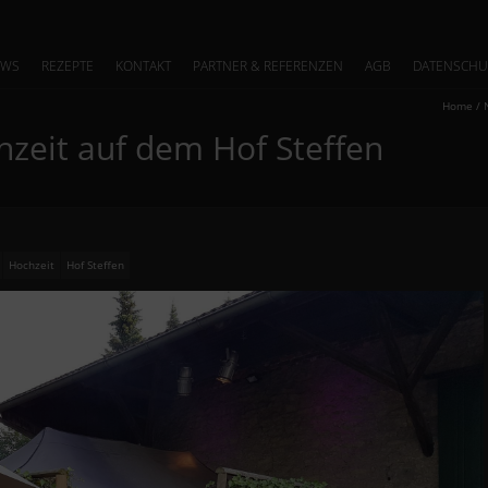
EWS
REZEPTE
KONTAKT
PARTNER & REFERENZEN
AGB
DATENSCHU
Home
/
chzeit auf dem Hof Steffen
Hochzeit
Hof Steffen