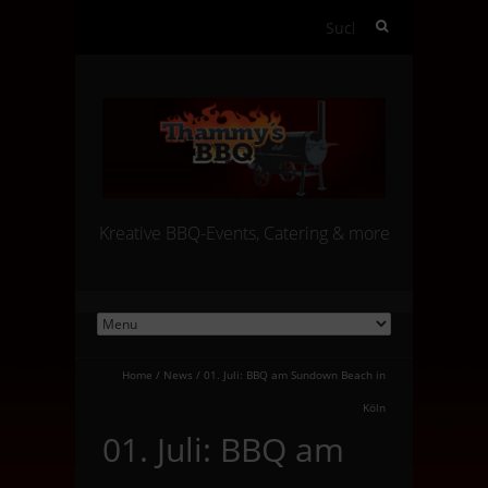
Suchen
nach:
Kreative BBQ-Events, Catering & more
Home
/
News
/
01. Juli: BBQ am Sundown Beach in
Köln
01. Juli: BBQ am